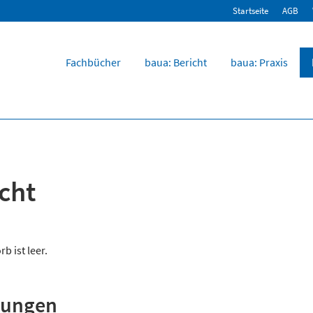
Startseite
AGB
Fachbücher
baua: Bericht
baua: Praxis
cht
b ist leer.
chungen