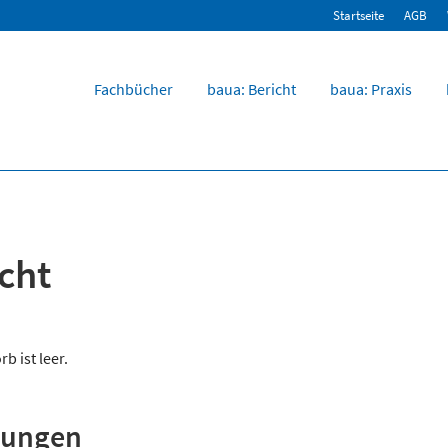
Startseite
AGB
Fachbücher
baua: Bericht
baua: Praxis
cht
b ist leer.
chungen