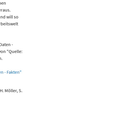
ben
eraus.
nd will so
rbeitswelt
Daten -
on "Quelle:
n.
n - Fakten"
H. Möller, S.