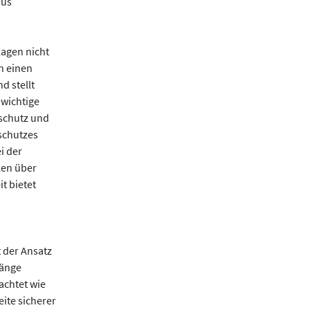
aus
lagen nicht
n einen
d stellt
wichtige
sschutz und
sschutzes
i der
en über
t bietet
t der Ansatz
hänge
chtet wie
ite sicherer