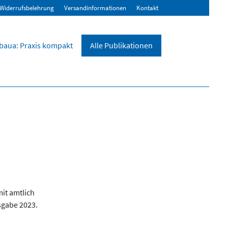
Widerrufsbelehrung
Versandinformationen
Kontakt
baua: Praxis kompakt
Alle Publikationen
it amtlich
sgabe 2023.