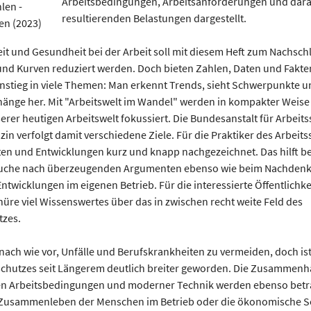
Arbeitsbedingungen, Arbeitsanforderungen und dar
resultierenden Belastungen dargestellt.
eit und Gesundheit bei der Arbeit soll mit diesem Heft zum Nachsch
und Kurven reduziert werden. Doch bieten Zahlen, Daten und Fakte
instieg in viele Themen: Man erkennt Trends, sieht Schwerpunkte un
ge her. Mit "Arbeitswelt im Wandel" werden in kompakter Weise 
erer heutigen Arbeitswelt fokussiert. Die Bundesanstalt für Arbeit
in verfolgt damit verschiedene Ziele. Für die Praktiker des Arbeit
en und Entwicklungen kurz und knapp nachgezeichnet. Das hilft be
Suche nach überzeugenden Argumenten ebenso wie beim Nachdenk
ntwicklungen im eigenen Betrieb. Für die interessierte Öffentlichkei
hüre viel Wissenswertes über das in zwischen recht weite Feld des
tzes.
 nach wie vor, Unfälle und Berufskrankheiten zu vermeiden, doch is
schutzes seit Längerem deutlich breiter geworden. Die Zusammen
n Arbeitsbedingungen und moderner Technik werden ebenso betra
 Zusammenleben der Menschen im Betrieb oder die ökonomische Se