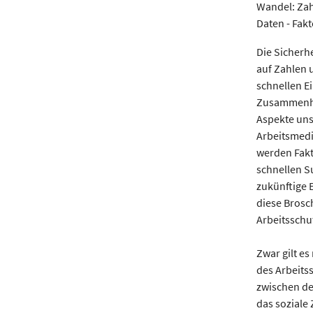
Die Sicherh
auf Zahlen 
schnellen E
Zusammenhän
Aspekte uns
Arbeitsmediz
werden Fakt
schnellen 
zukünftige E
diese Brosc
Arbeitsschu
Zwar gilt es
des Arbeits
zwischen de
das soziale