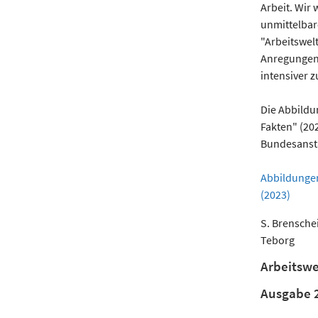
Arbeit. Wir
unmittelbar
"Arbeitswel
Anregungen 
intensiver z
Die Abbildu
Fakten" (20
Bundesansta
Abbildungen
(2023)
S. Brenschei
Teborg
Arbeitswe
Ausgabe 